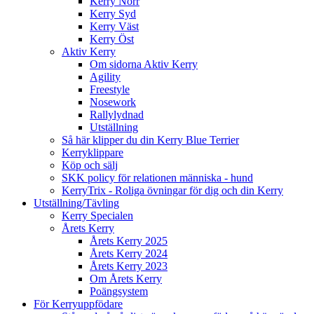
Kerry Norr
Kerry Syd
Kerry Väst
Kerry Öst
Aktiv Kerry
Om sidorna Aktiv Kerry
Agility
Freestyle
Nosework
Rallylydnad
Utställning
Så här klipper du din Kerry Blue Terrier
Kerryklippare
Köp och sälj
SKK policy för relationen människa - hund
KerryTrix - Roliga övningar för dig och din Kerry
Utställning/Tävling
Kerry Specialen
Årets Kerry
Årets Kerry 2025
Årets Kerry 2024
Årets Kerry 2023
Om Årets Kerry
Poängsystem
För Kerryuppfödare