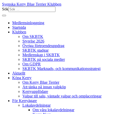
Svenska Kerry Blue Terrier Klubben
Sök
Medlemsinloggning
Startsida
Klubben
Om SKBTK
Styrelse 2026
Övriga förtroendeuppdrag
SKBTK stadgar
Medlemskap i SKBTK
SKBTK på sociala medier
Om GDPR
SKBTK Marknads- och kommunikationsstrategi
Aktuellt
Köpa Kerry
Om Kerry Blue Terrier
Att tänka på innan valpköp
Kerryuppfödare
Valpar till salu, väntade valpar och omplaceringar
För Kerryägare
Lokalavdelningar
Om våra lokalavdelningar