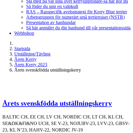
Stå med på vår lista över kerryuppfödare-så här gör du
Så föder du upp en valpkull
RAS – Rasspecifik avelsstrategi för Kerry Blue terrier
Arbetsgruppen för numerärt små terrierraser (NSTR)
Presentation av hanhundar
Så här anmäler du din hanhund till vår presentationssida
Webbshop
Startsida
Utställning/Tävling
Årets Kerry
Årets Kerry 2023
Årets svenskfödda utställningskerry
Årets svenskfödda utställningskerry
BALTIC CH, EE CH, LV CH, NORDIC CH, LT CH, KL CH,
SE&DK&FI&NO UCH, SE V-23, NOJUBV-23, LVV-23, GBSV-
23, KL N’23, HAHV-22, NORDIC JV-19