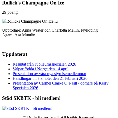
Rollick's Champagne On Ice
29 poäng
Uppfödare: Anna Wester och Charlotta Mellin, Nyköping
Ägare: Åsa Muntlin
Uppdaterat
Resultat från Jubileumsspecialen 2026
Valpar födda i Norge den 14 april
Presentation av våra nya styrelsemedlemmar
Handlingar till årsmötet den 21 februari 2026
Presentation av Carmel Clarke O’Neill - domare på Kerry
Specialen 2026
Stöd SKBTK - bli medlem!
© Dorte Bernro 2024. All Rights Reserved.