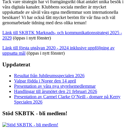
Tack vare strategin har vi framgångsrikt ökat antalet unika besök i
våra digitala kanaler. Klubbens sociala medier är mycket
uppskattade av såväl våra egna medlemmar som internationella
besökare! Vi har också fått mycket beröm för vår fina och väl
genomarbetade tidning med dess olika teman!
Länk till SKBTK Marknads- och kommunikationsstrategi 2025 -
2029
(öppas i nytt fönster)
Länk till första utgåvan 2020 - 2024 inklusive uppföljning av
uppsatta mål
(öppas i nytt fönster)
Uppdaterat
Resultat från Jubileumsspecialen 2026
Valpar födda i Norge den 14 april
Presentation av våra nya styrelsemedlemmar
Handlingar till årsmötet den 21 februari 2026
Presentation av Carmel Clarke O’Neill - domare på Kerry
Specialen 2026
Stöd SKBTK - bli medlem!