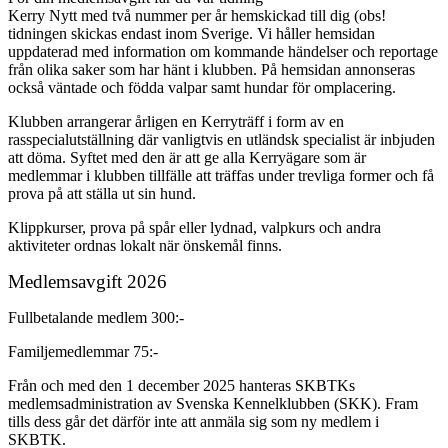
Kerry Nytt med två nummer per år hemskickad till dig (obs!
tidningen skickas endast inom Sverige. Vi håller hemsidan
uppdaterad med information om kommande händelser och reportage
från olika saker som har hänt i klubben. På hemsidan annonseras
också väntade och födda valpar samt hundar för omplacering.
Klubben arrangerar årligen en Kerryträff i form av en
rasspecialutställning där vanligtvis en utländsk specialist är inbjuden
att döma. Syftet med den är att ge alla Kerryägare som är
medlemmar i klubben tillfälle att träffas under trevliga former och få
prova på att ställa ut sin hund.
Klippkurser, prova på spår eller lydnad, valpkurs och andra
aktiviteter ordnas lokalt när önskemål finns.
Medlemsavgift 2026
Fullbetalande medlem 300:-
Familjemedlemmar 75:-
Från och med den 1 december 2025 hanteras SKBTKs
medlemsadministration av Svenska Kennelklubben (SKK). Fram
tills dess går det därför inte att anmäla sig som ny medlem i
SKBTK.