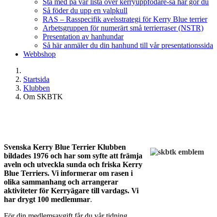
Stå med på vår lista över kerryuppfödare-så här gör du
Så föder du upp en valpkull
RAS – Rasspecifik avelsstrategi för Kerry Blue terrier
Arbetsgruppen för numerärt små terrierraser (NSTR)
Presentation av hanhundar
Så här anmäler du din hanhund till vår presentationssida
Webbshop
Startsida
Klubben
Om SKBTK
Svenska Kerry Blue Terrier Klubben
bildades 1976 och har som syfte att främja
aveln och utveckla sunda och friska Kerry
Blue Terriers. Vi informerar om rasen i
olika sammanhang och arrangerar
aktiviteter för Kerryägare till vardags. Vi
har drygt 100 medlemmar
.
För din medlemsavgift får du vår tidning