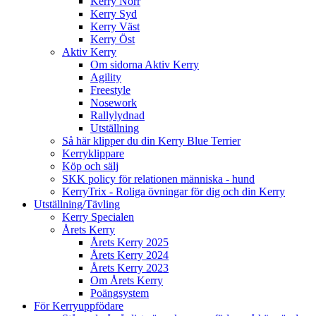
Kerry Norr
Kerry Syd
Kerry Väst
Kerry Öst
Aktiv Kerry
Om sidorna Aktiv Kerry
Agility
Freestyle
Nosework
Rallylydnad
Utställning
Så här klipper du din Kerry Blue Terrier
Kerryklippare
Köp och sälj
SKK policy för relationen människa - hund
KerryTrix - Roliga övningar för dig och din Kerry
Utställning/Tävling
Kerry Specialen
Årets Kerry
Årets Kerry 2025
Årets Kerry 2024
Årets Kerry 2023
Om Årets Kerry
Poängsystem
För Kerryuppfödare