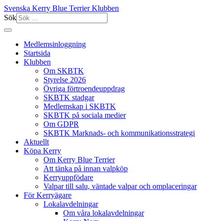
Svenska Kerry Blue Terrier Klubben
Sök
Medlemsinloggning
Startsida
Klubben
Om SKBTK
Styrelse 2026
Övriga förtroendeuppdrag
SKBTK stadgar
Medlemskap i SKBTK
SKBTK på sociala medier
Om GDPR
SKBTK Marknads- och kommunikationsstrategi
Aktuellt
Köpa Kerry
Om Kerry Blue Terrier
Att tänka på innan valpköp
Kerryuppfödare
Valpar till salu, väntade valpar och omplaceringar
För Kerryägare
Lokalavdelningar
Om våra lokalavdelningar