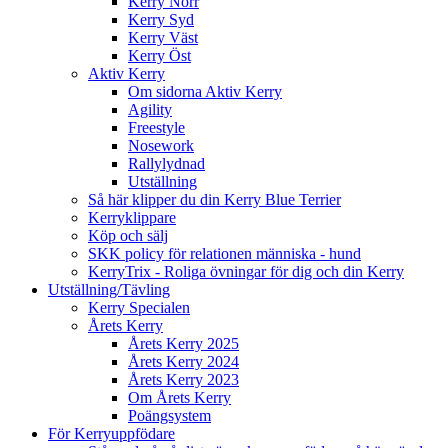
Kerry Norr
Kerry Syd
Kerry Väst
Kerry Öst
Aktiv Kerry
Om sidorna Aktiv Kerry
Agility
Freestyle
Nosework
Rallylydnad
Utställning
Så här klipper du din Kerry Blue Terrier
Kerryklippare
Köp och sälj
SKK policy för relationen människa - hund
KerryTrix - Roliga övningar för dig och din Kerry
Utställning/Tävling
Kerry Specialen
Årets Kerry
Årets Kerry 2025
Årets Kerry 2024
Årets Kerry 2023
Om Årets Kerry
Poängsystem
För Kerryuppfödare