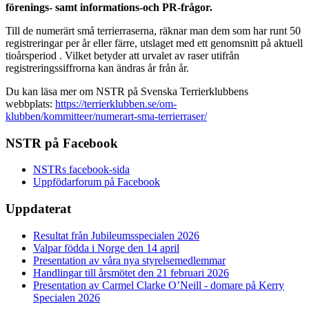
förenings- samt informations-och PR-frågor.
Till de numerärt små terrierraserna, räknar man dem som har runt 50
registreringar per år eller färre, utslaget med ett genomsnitt på aktuell
tioårsperiod . Vilket betyder att urvalet av raser utifrån
registreringssiffrorna kan ändras år från år.
Du kan läsa mer om NSTR på Svenska Terrierklubbens
webbplats:
https://terrierklubben.se/om-
klubben/kommitteer/numerart-sma-terrierraser/
NSTR på Facebook
NSTRs facebook-sida
Uppfödarforum på Facebook
Uppdaterat
Resultat från Jubileumsspecialen 2026
Valpar födda i Norge den 14 april
Presentation av våra nya styrelsemedlemmar
Handlingar till årsmötet den 21 februari 2026
Presentation av Carmel Clarke O’Neill - domare på Kerry
Specialen 2026