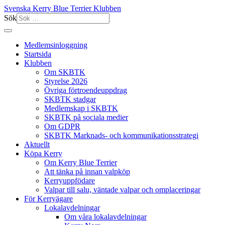
Svenska Kerry Blue Terrier Klubben
Sök
Medlemsinloggning
Startsida
Klubben
Om SKBTK
Styrelse 2026
Övriga förtroendeuppdrag
SKBTK stadgar
Medlemskap i SKBTK
SKBTK på sociala medier
Om GDPR
SKBTK Marknads- och kommunikationsstrategi
Aktuellt
Köpa Kerry
Om Kerry Blue Terrier
Att tänka på innan valpköp
Kerryuppfödare
Valpar till salu, väntade valpar och omplaceringar
För Kerryägare
Lokalavdelningar
Om våra lokalavdelningar