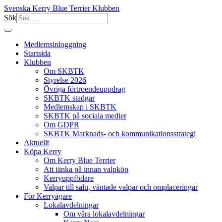
Svenska Kerry Blue Terrier Klubben
Sök
Medlemsinloggning
Startsida
Klubben
Om SKBTK
Styrelse 2026
Övriga förtroendeuppdrag
SKBTK stadgar
Medlemskap i SKBTK
SKBTK på sociala medier
Om GDPR
SKBTK Marknads- och kommunikationsstrategi
Aktuellt
Köpa Kerry
Om Kerry Blue Terrier
Att tänka på innan valpköp
Kerryuppfödare
Valpar till salu, väntade valpar och omplaceringar
För Kerryägare
Lokalavdelningar
Om våra lokalavdelningar