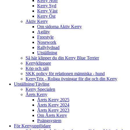
Kerry Norr
Kerry Syd
Kerry Väst
Kerry Öst
Aktiv Kerry
Om sidorna Aktiv Kerry
Agility
Freestyle
Nosework
Rallylydnad
Utställning
Så här klipper du din Kerry Blue Terrier
Kerryklippare
Köp och sälj
SKK policy för relationen människa - hund
KerryTrix - Roliga övningar för dig och din Kerry
Utställning/Tävling
Kerry Specialen
Årets Kerry
Årets Kerry 2025
Årets Kerry 2024
Årets Kerry 2023
Om Årets Kerry
Poängsystem
För Kerryuppfödare