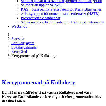
Stå med på vår lista över kerryuppfödare-så här gör du
Så föder du upp en valpkull
RAS – Rasspecifik avelsstrategi för Kerry Blue terrier
Arbetsgruppen för numerärt små terrierraser (NSTR)
Presentation av hanhundar
Så här anmäler du din hanhund till vår presentationssida
Webbshop
Startsida
För Kerryägare
Lokalavdelningar
Kerry Syd
Kerrypromenad på Kullaberg
Kerrypromenad på Kullaberg
Den 25 mars träffades vi på vackra Kullaberg med våra
Kerrysar. En strålande vacker dag och efter promenaden blev
det fika i solen.